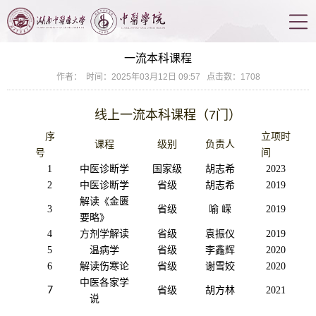
一流本科课程
作者： 时间：2025年03月12日 09:57 点击数：
1708
线上一流本科课程
（7
门
）
序
立项时
课程
级别
负责人
号
间
1
中医诊断学
国家级
胡志希
2023
2
中医诊断学
省级
胡志希
2019
解读《金匮
3
省级
喻
嵘
2019
要略》
4
方剂学解读
省级
袁振仪
2019
5
温病学
省级
李鑫辉
2020
6
解读伤寒论
省级
谢雪姣
2020
中医各家学
7
省级
胡方林
2021
说