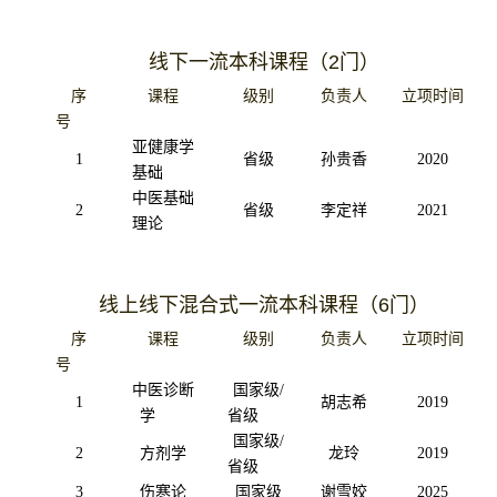
线下一流本科课程
（2
门
）
序
课程
级别
负责人
立项时间
号
亚健康学
1
省级
孙贵香
2020
基础
中医基础
2
省级
李定祥
2021
理论
线上线下混合式一流本科课程
（6
门
）
序
课程
级别
负责人
立项时间
号
中医诊断
国家级
/
1
胡志希
2019
学
省级
国家级
/
2
方剂学
龙玲
2019
省级
3
伤寒论
国家级
谢雪姣
2025