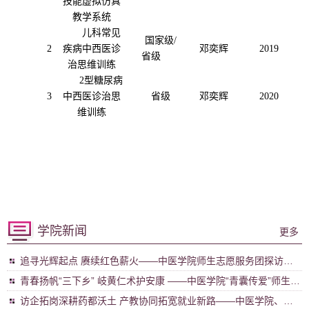
技能虚拟仿真
教学系统
儿科常见
国家级
/
2
疾病中西医诊
邓奕辉
2019
省级
治思维训练
2型糖尿病
3
中西医诊治思
省级
邓奕辉
2020
维训练
学院新闻
更多
追寻光辉起点 赓续红色薪火——中医学院师生志愿服务团探访浏
阳秋收起义红色圣地
青春扬帆“三下乡” 岐黄仁术护安康 ——中医学院“青囊传爱”师生志
愿服务团赴浏阳 开展暑期“三下乡”社会实践活动
访企拓岗深耕药都沃土 产教协同拓宽就业新路——中医学院、医