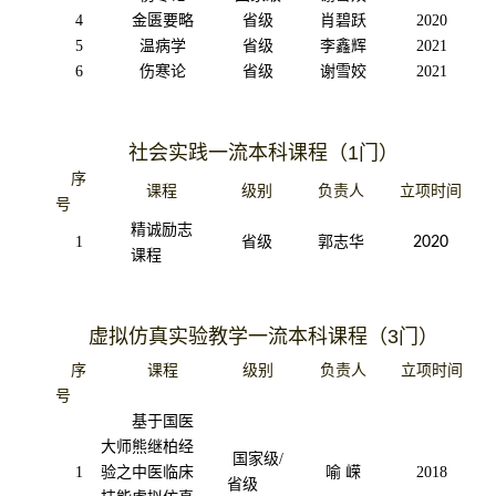
4
金匮要略
省级
肖碧跃
2020
5
温病学
省级
李鑫辉
2021
6
伤寒论
省级
谢雪姣
2021
社会实践一流本科课程
（1
门
）
序
课程
级别
负责人
立项时间
号
精诚励志
1
省级
郭志华
2020
课程
虚拟仿真实验教学一流本科课程
（3
门
）
序
课程
级别
负责人
立项时间
号
基于国医
大师熊继柏经
国家级
/
1
验之中医临床
喻
嵘
2018
省级